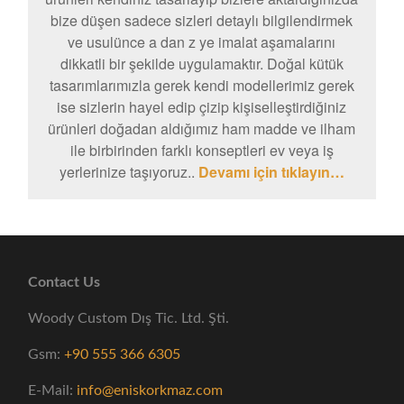
bize düşen sadece sizleri detaylı bilgilendirmek
ve usulünce a dan z ye imalat aşamalarını
dikkatli bir şekilde uygulamaktır. Doğal kütük
tasarımlarımızla gerek kendi modellerimiz gerek
ise sizlerin hayel edip çizip kişiselleştirdiğiniz
ürünleri doğadan aldığımız ham madde ve ilham
ile birbirinden farklı konseptleri ev veya iş
yerlerinize taşıyoruz..
Devamı için tıklayın…
Contact Us
Woody Custom Dış Tic. Ltd. Şti.
Gsm:
+90 555 366 6305
E-Mail:
info@eniskorkmaz.com