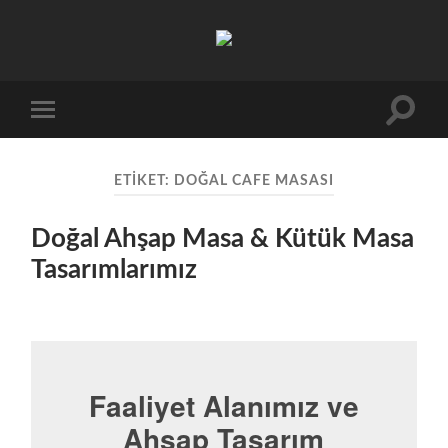
Doğal
Ahşap
Masa,
Kütük
Masa
Toggle
Toggle
ve
search
mobile
Ahşap
field
menu
Tasarımı
ETIKET:
DOĞAL CAFE MASASI
Doğal Ahşap Masa & Kütük Masa
Tasarımlarımız
Faaliyet Alanımız ve
Ahşap Tasarım