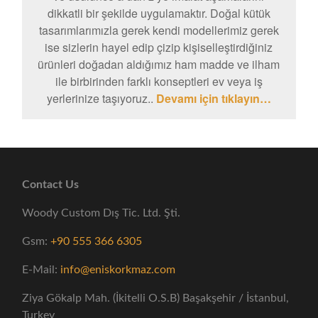
dikkatli bir şekilde uygulamaktır. Doğal kütük
tasarımlarımızla gerek kendi modellerimiz gerek
ise sizlerin hayel edip çizip kişiselleştirdiğiniz
ürünleri doğadan aldığımız ham madde ve ilham
ile birbirinden farklı konseptleri ev veya iş
yerlerinize taşıyoruz..
Devamı için tıklayın…
Contact Us
Woody Custom Dış Tic. Ltd. Şti.
Gsm:
+90 555 366 6305
E-Mail:
info@eniskorkmaz.com
Ziya Gökalp Mah. (İkitelli O.S.B) Başakşehir / İstanbul,
Turkey