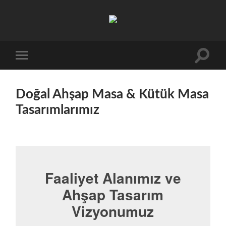
Doğal
Ahşap
Masa,
Toggle
Toggle
search
mobile
Kütük
field
menu
Masa
Doğal Ahşap Masa & Kütük Masa
ve
Tasarımlarımız
Ahşap
Tasarımı
Faaliyet Alanımız ve
Ahşap Tasarım
Vizyonumuz