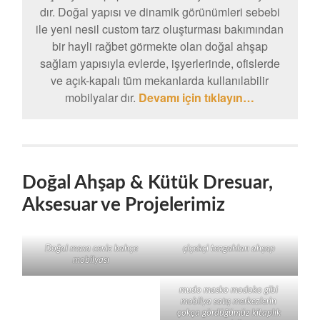
dır. Doğal yapısı ve dinamik görünümleri sebebi
ile yeni nesil custom tarz oluşturması bakımından
bir hayli rağbet görmekte olan doğal ahşap
sağlam yapısıyla evlerde, işyerlerinde, ofislerde
ve açık-kapalı tüm mekanlarda kullanılabilir
mobilyalar dır.
Devamı için tıklayın…
Doğal Ahşap & Kütük Dresuar,
Aksesuar ve Projelerimiz
Doğal masa ceviz bahçe
çiçekçi tezgahları ahşap
mobilyası
mudo masko modoko gibi
mobilya satış merkezlerin
çokça gördüğümüz kitaplık